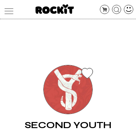
MAGAZINE
DATABASE
ARTICOLI
CONCERTI
ARTISTI
SHOP
RADIO
SECOND YOUTH