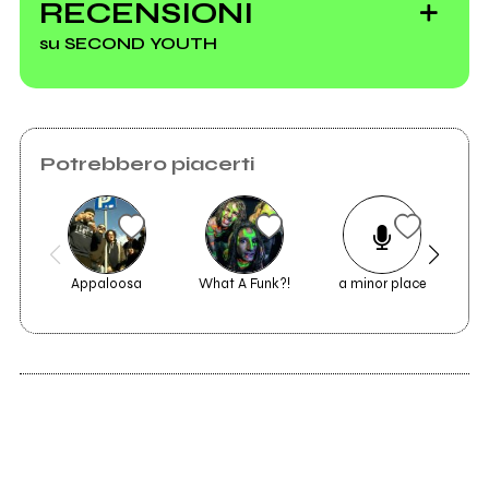
RECENSIONI
su SECOND YOUTH
Vedi tutti
Potrebbero piacerti
Appaloosa
What A Funk?!
a minor place
2018
2017
Juvenile
Dear Road