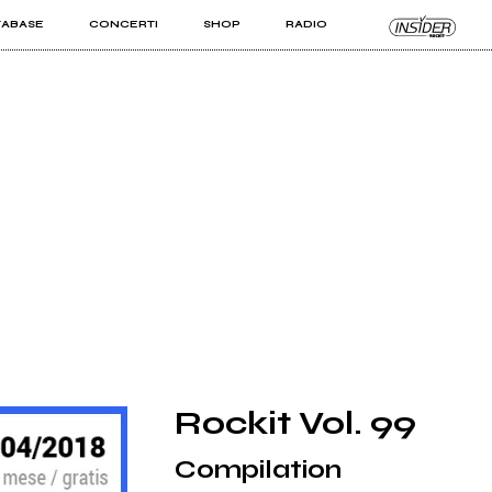
TABASE
CONCERTI
SHOP
RADIO
KIT PRO
ISTI
VIZI
Rockit Vol. 99
Compilation