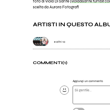
foto di Viola Di Sante (
violadisante.tumblr.c
scelta da Aurora Fotografi
ARTISTI IN QUESTO AL
e altri 10
Le Endrigo
COMMENTI
(1)
àlia
Human Colonies
Aggiungi un commento
winter dies in june
One Glass Eye