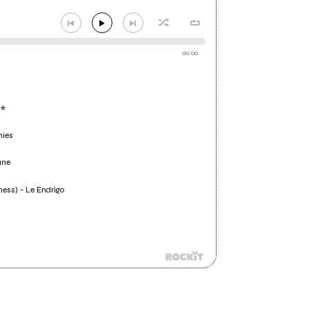
00:00
nies
une
eness) - Le Endrigo