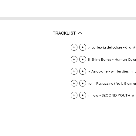
TRACKLIST
7. La teoria del colore - àlia
8. Shiny Bones - Human Colo
9. Aeroplane - winter dies in j
10. Il Ragazzino (feat. Giorgi
11. 1992 - SECOND YOUTH