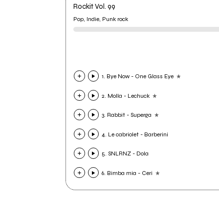
Rockit Vol. 99
Pop, Indie, Punk rock
1. Bye Now - One Glass Eye
2. Molla - Lechuck
3. Rabbit - Superga
4. Le cabriolet - Barberini
5. SNLRNZ - Dola
6. Bimba mia - Ceri