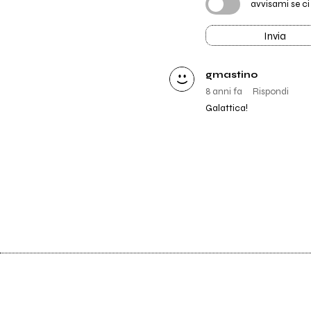
avvisami se c
Superga
Invia
SECOND YOUTH
gmastino
8 anni fa
Rispondi
Galattica!
Barberini