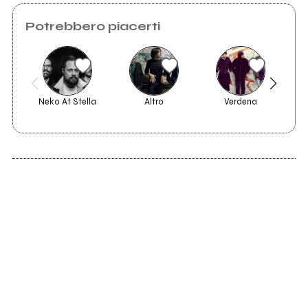
Potrebbero piacerti
Neko At Stella
Altro
Verdena
2017
2013
Penelope, Sebastian
The Soft Century