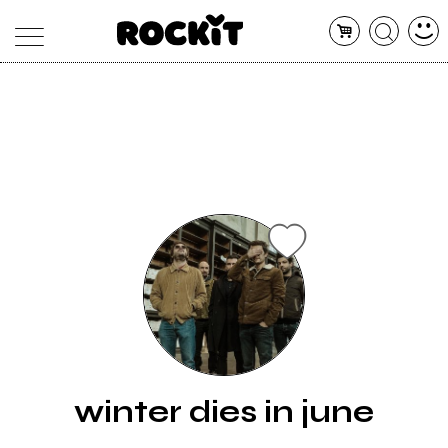
MAGAZINE
DATABASE
ARTICOLI
CONCERTI
ARTISTI
SHOP
RADIO
winter dies in june