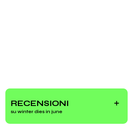
Bandcamp
Aeroplanes
2014
The Soft Century
Scrivi all'utente che amministra la pagina.
Invia messaggio
Winter dies in june
RECENSIONI
su winter dies in june
Vedi tutti