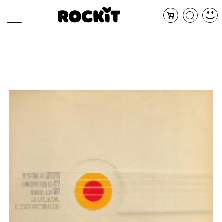
MAGAZINE
DATABASE
ARTICOLI
CONCERTI
ARTISTI
SHOP
RADIO