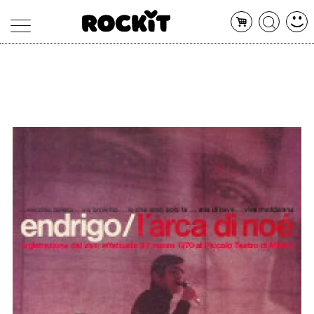
MAGAZINE
DATABASE
ARTICOLI
CONCERTI
ARTISTI
SHOP
RADIO