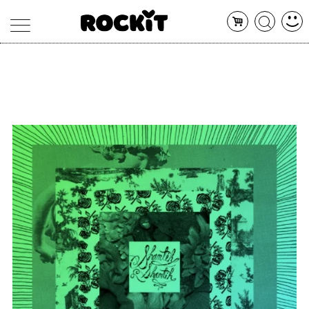
MAGAZINE
DATABASE
ARTICOLI
CONCERTI
ARTISTI
SHOP
RADIO