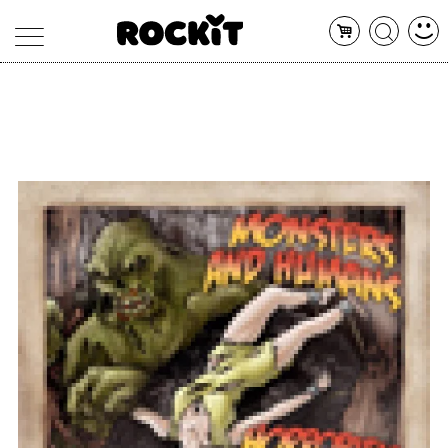
MAGAZINE
DATABASE
ARTICOLI
CONCERTI
ARTISTI
SHOP
RADIO