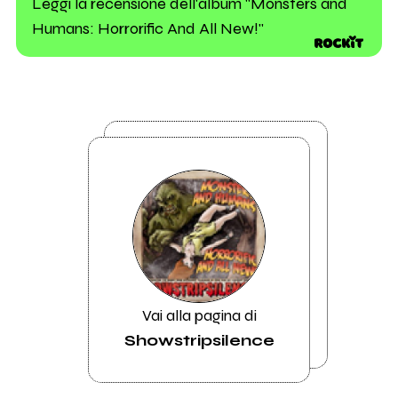
Leggi la recensione dell'album "Monsters and
Humans: Horrorific And All New!"
Vai alla pagina di
Showstripsilence