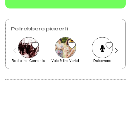
Potrebbero piacerti
Radici nel Cemento
Vale & the Varlet
Dolcevena
V
2020
Meduse