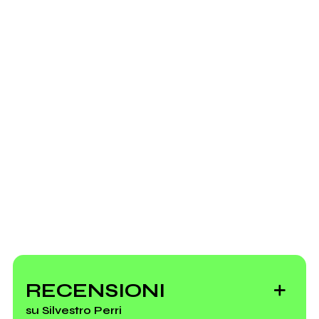
2020
Scrivi all'utente che amministra la pagina.
Meduse
Invia messaggio
RECENSIONI
su Silvestro Perri