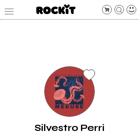
MAGAZINE
DATABASE
ARTICOLI
CONCERTI
ARTISTI
SHOP
RADIO
Silvestro Perri