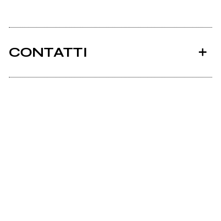
CONTATTI
Skavenxc.tk
Ancora nessun utente amministra questa pagina,
puoi farlo tu.
Richiedi la gestione