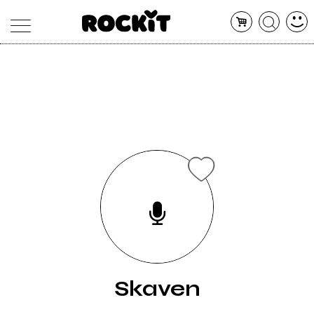
MAGAZINE
DATABASE
ARTICOLI
CONCERTI
ARTISTI
SHOP
RADIO
Skaven