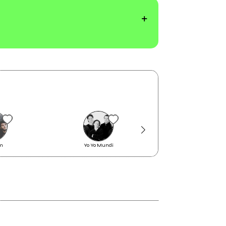
om
Yo Yo Mundi
Megahertz [Venet
1998
Master mind