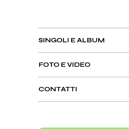
SINGOLI E ALBUM
FOTO E VIDEO
CONTATTI
Smogband.it
2003
200
Dance
demo