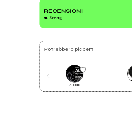
RECENSIONI
su Smog
mio album
Potrebbero piacerti
Albedo
2002
Dance