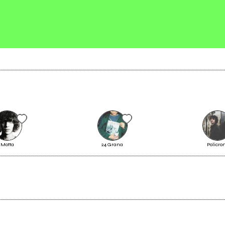
Scrivi all'utente che amministra la pagina.
Invia messaggio
Motta
24 Grana
Policr
1999
demo luglio 2000