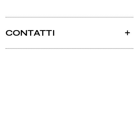
CONTATTI
Lorettarecords.com
Ancora nessun utente amministra questa pagina,
puoi farlo tu.
Richiedi la gestione