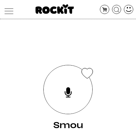
MAGAZINE
DATABASE
ARTICOLI
CONCERTI
ARTISTI
SHOP
RADIO
Smou