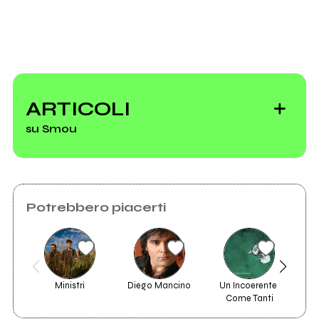
ARTICOLI
su Smou
Potrebbero piacerti
"Mixed tapes
under my bed"
compilation
Ministri
Diego Mancino
Un Incoerente 
Come Tanti