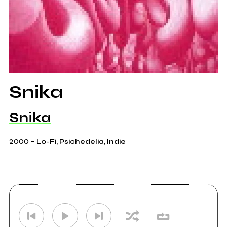
Snika
Snika
2000
-
Lo-Fi, Psichedelia, Indie