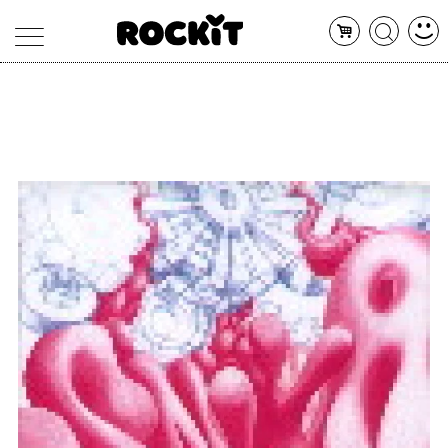
MAGAZINE
DATABASE
ARTICOLI
CONCERTI
ARTISTI
SHOP
RADIO