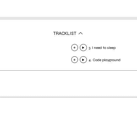
TRACKLIST
3. I need to sleep
4. Code playground