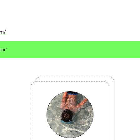
om/
mer"