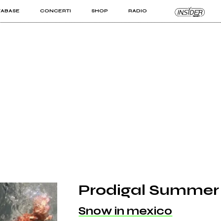
TABASE
CONCERTI
SHOP
RADIO
KIT PRO
ISTI
VIZI
Prodigal Summer
Snow in mexico