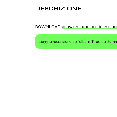
DESCRIZIONE
DOWNLOAD:
snowinmexico.bandcamp.c
Leggi la recensione dell'album "Prodigal Sum