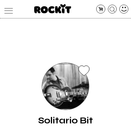
MAGAZINE
DATABASE
ARTICOLI
CONCERTI
ARTISTI
SHOP
RADIO
Solitario Bit