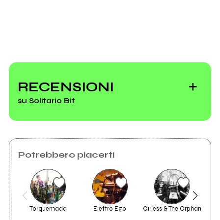
Invia messaggio
RECENSIONI
su Solitario Bit
Potrebbero piacerti
Torquemada
Elettro Ego
Girless & The Orphan
M
2005