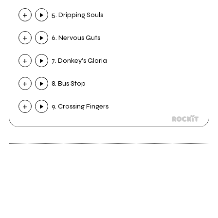
5. Dripping Souls
6. Nervous Guts
7. Donkey's Gloria
8. Bus Stop
9. Crossing Fingers