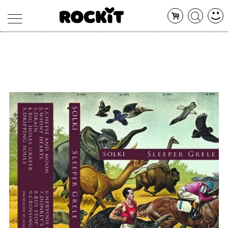
MAGAZINE
DATABASE
ARTICOLI
CONCERTI
ARTISTI
SHOP
RADIO