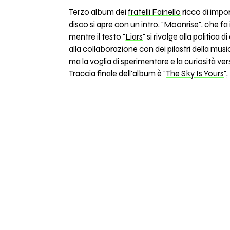
Terzo album dei
fratelli Fainello
ricco di impo
disco si apre con un intro, "
Moonrise
", che fa
mentre il testo "
Liars
" si rivolge alla politi
alla collaborazione con dei pilastri della musi
ma la voglia di sperimentare e la curiosità v
Traccia finale dell'album è "
The Sky Is Yours
"