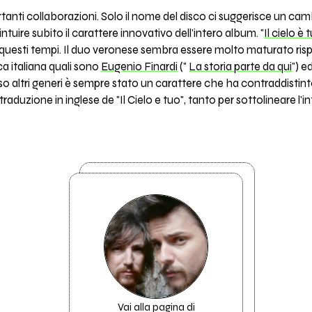
rtanti collaborazioni. Solo il nome del disco ci suggerisce un c
 intuire subito il carattere innovativo dell'intero album. "
Il cielo è 
ca di questi tempi. Il duo veronese sembra essere molto maturato r
ca italiana quali sono
Eugenio Finardi
("
La storia parte da qui
") e
erso altri generi è sempre stato un carattere che ha contraddistin
, traduzione in inglese de "Il Cielo e tuo", tanto per sottolineare l'
Vai alla pagina di