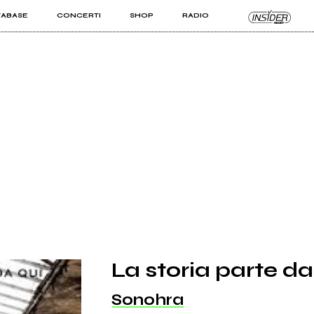
TABASE
CONCERTI
SHOP
RADIO
KIT PRO
ISTI
VIZI
La storia parte da
Sonohra