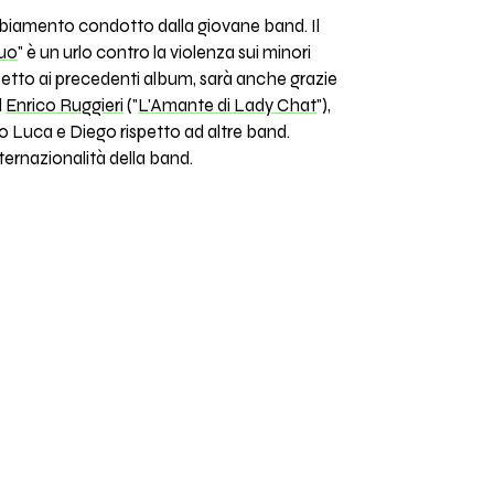
ambiamento condotto dalla giovane band. Il
tuo
" è un urlo contro la violenza sui minori
ispetto ai precedenti album, sarà anche grazie
d
Enrico Ruggieri
("
L'Amante di Lady Chat
"),
to Luca e Diego rispetto ad altre band.
internazionalità della band.