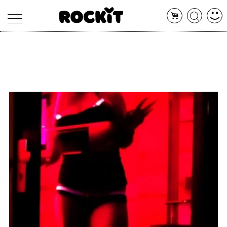
MAGAZINE
DATABASE
ARTICOLI
CONCERTI
ARTISTI
SHOP
RADIO