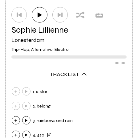
Distributore
Self Distribuzione S.p.A.
4
Sophie Lillienne
Lonesterdam
Trip-Hop, Alternativo, Electro
00:00
TRACKLIST
1. x-star
2. belong
3. rainbows and rain
4. 420