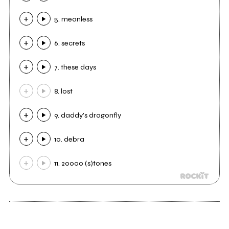
5. meanless
6. secrets
7. these days
8. lost
9. daddy's dragonfly
10. debra
11. 20000 (s)tones