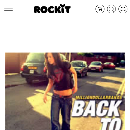
MAGAZINE
DATABASE
ARTICOLI
CONCERTI
ARTISTI
SHOP
RADIO