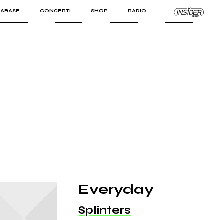
TABASE
CONCERTI
SHOP
RADIO
KIT PRO
ISTI
VIZI
Everyday
Splinters