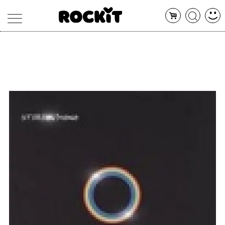
MAGAZINE
DATABASE
ARTICOLI
CONCERTI
ARTISTI
SHOP
RADIO