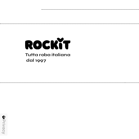
Stoprecords.it
Tutta roba italiana
2017
2017
dal 1997
delay_house
Girle
il mare e le stelle
I Hav
Privacy