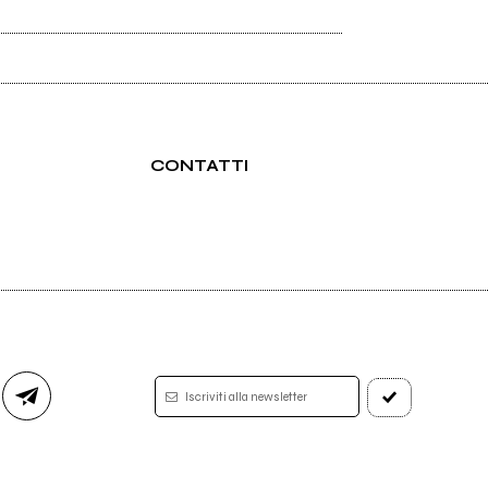
CONTATTI
2015
Jarred, the caveman
I'm Good If Yer Good
Iscriviti alla newsletter