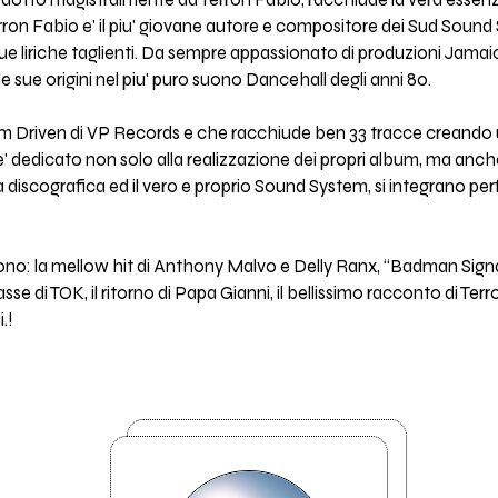
dotto magistralmente da Terron Fabio, racchiude la vera essenz
on Fabio e' il piu' giovane autore e compositore dei Sud Sound 
 sue liriche taglienti. Da sempre appassionato di produzioni Jamai
 sue origini nel piu' puro suono Dancehall degli anni 80.
im Driven di VP Records e che racchiude ben 33 tracce creando un
 dedicato non solo alla realizzazione dei propri album, ma anche a
tta discografica ed il vero e proprio Sound System, si integrano pe
sono: la mellow hit di Anthony Malvo e Delly Ranx, “Badman Sig
se di TOK, il ritorno di Papa Gianni, il bellissimo racconto di Terro
.!