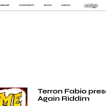
TABASE
CONCERTI
SHOP
RADIO
KIT PRO
ISTI
VIZI
Terron Fabio pr
Again Riddim