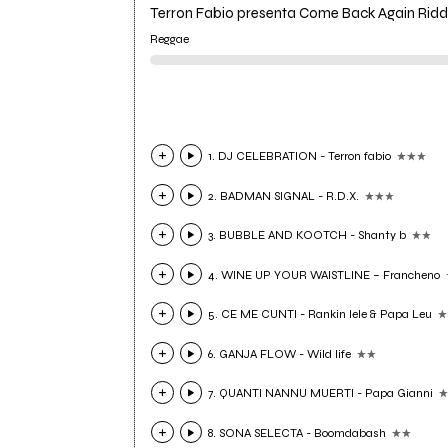
Terron Fabio presenta Come Back Again Rid
Reggae
1. DJ CELEBRATION - Terron fabio
2. BADMAN SIGNAL - R.D.X.
3. BUBBLE AND KOOTCH - Shanty b
4. WINE UP YOUR WAISTLINE – Francheno
5. CE ME CUNTI - Rankin lele & Papa Leu
6. GANJA FLOW - Wild life
7. QUANTI NANNU MUERTI - Papa Gianni
8. SONA SELECTA - Boomdabash