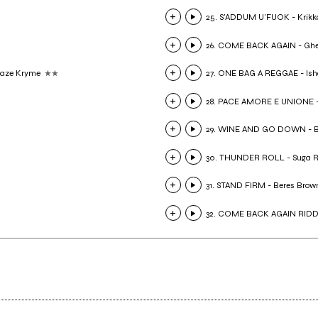
25. S'ADDUM U'FUOK - Krikk
26. COME BACK AGAIN - Ghe
Phaze Kryme
27. ONE BAG A REGGAE - Ish
28. PACE AMORE E UNIONE 
29. WINE AND GO DOWN - 
30. THUNDER ROLL - Suga Ro
31. STAND FIRM - Beres Brow
32. COME BACK AGAIN RIDDI