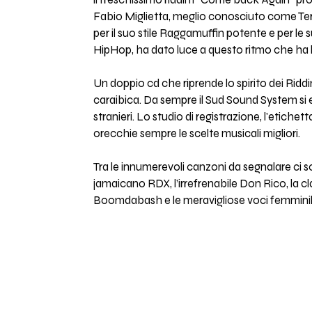
il freschissimo riddim “Come back Again” pro
Fabio Miglietta, meglio conosciuto come Terr
per il suo stile Raggamuffin potente e per le
HipHop, ha dato luce a questo ritmo che ha le
Un doppio cd che riprende lo spirito dei Ridd
caraibica. Da sempre il Sud Sound System si e'
stranieri. Lo studio di registrazione, l'etiche
orecchie sempre le scelte musicali migliori.
Tra le innumerevoli canzoni da segnalare ci 
jamaicano RDX, l’irrefrenabile Don Rico, la clas
Boomdabash e le meravigliose voci femminili