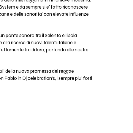
a dello stile raggamuffin in chiave moderna.
System e da sempre si e' fatto riconoscere
cane e delle sonorita' con elevate influenze
 ponte sonoro tra il Salento e l'isola
lla ricerca di nuovi talenti italiane e
rfettamente tra di loro, portando alle nostre
nal” della nuova promessa del reggae
n Fabio in Dj celebration’s, i sempre piu’ forti