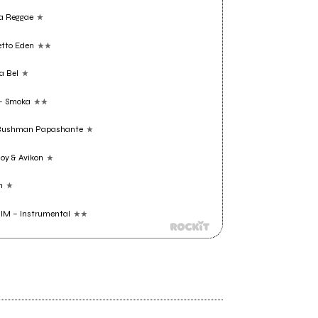
a Reggae
tto Eden
a Bel
– Smoka
Bushman Papashante
y & Avikon
n
M – Instrumental