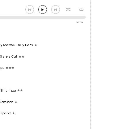
00:00
ny Malvo & Delly Ranx
Sisters Cat
opu
Striunizzu
Gemston
 Sparkz