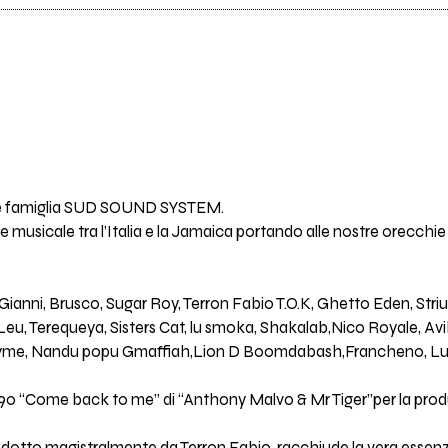
ande famiglia SUD SOUND SYSTEM.
 musicale tra l’Italia e la Jamaica portando alle nostre orecchie
nni, Brusco, Sugar Roy, Terron Fabio T.O.K, Ghetto Eden, Striuniz
Leu, Terequeya, Sisters Cat, lu smoka, Shakalab,Nico Royale, A
Kryme, Nandu popu Gmaffiah,Lion D Boomdabash,Francheno, Lu
 90 “Come back to me” di “Anthony Malvo & Mr Tiger”per la produ