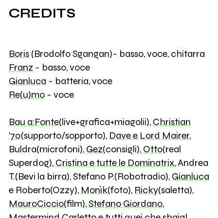
CREDITS
Boris
(Brodolfo Sgangan)- basso, voce, chitarra
Franz
- basso, voce
Gianluca
- batteria, voce
Re(u)mo
- voce
Bau a:Fonte
(live+grafica+miagolii),
Christian
'70
(supporto/sopporto),
Dave e Lord Mairer
,
Buldra(microfoni),
Gez
(consigli),
Otto
(real
Superdog),
Cristina e tutte le Dominatrix
, Andrea
T.(Bevi la birra), Stefano P.(Robotradio),
Gianluca
e Roberto(Ozzy),
Monìk
(foto),
Ricky
(saletta),
MauroCiccio
(film),
Stefano Giordano
,
Mastermind Carletto
e tutti quei che sbaia!