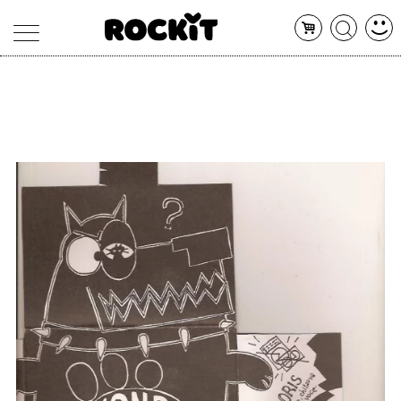
MAGAZINE
DATABASE
ARTICOLI
CONCERTI
ARTISTI
SHOP
RADIO