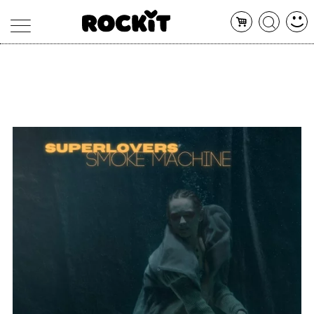
MAGAZINE
DATABASE
ARTICOLI
CONCERTI
ARTISTI
SHOP
RADIO