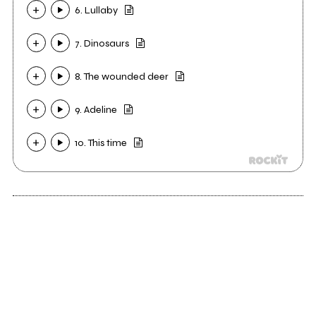
6. Lullaby
7. Dinosaurs
8. The wounded deer
9. Adeline
10. This time