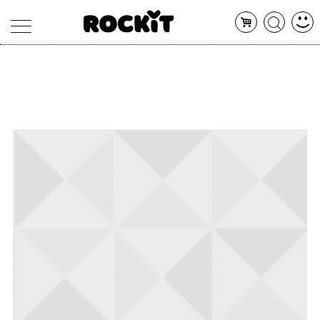
MAGAZINE
DATABASE
ARTICOLI
CONCERTI
ARTISTI
SHOP
RADIO