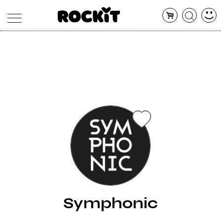
MAGAZINE
DATABASE
ARTICOLI
CONCERTI
ARTISTI
SHOP
RADIO
Symphonic