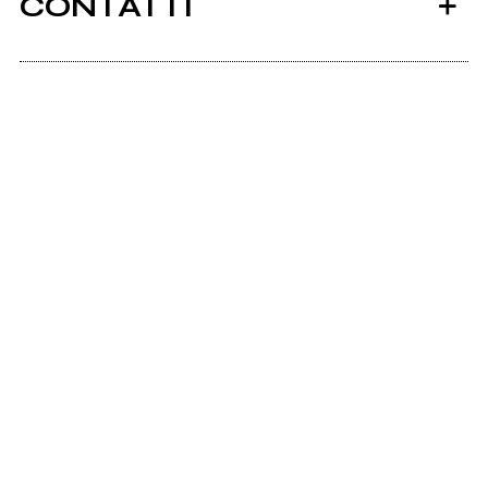
CONTATTI
Scrivi all'utente che amministra la pagina.
2024
2024
Mappa Di Ogni Corpo
Il Pensiero Come Scoria
Invia messaggio
2024
2024