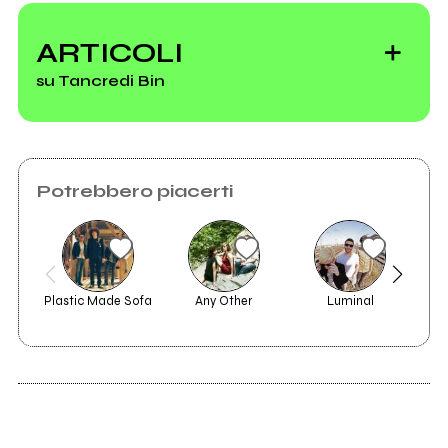
Muta
All'Apice
ARTICOLI
su Tancredi Bin
Potrebbero piacerti
Il Bollettino di
venerdì 13
settembre
Plastic Made Sofa
Any Other
Luminal
Il Bollettino di
venerdì 14 giugno