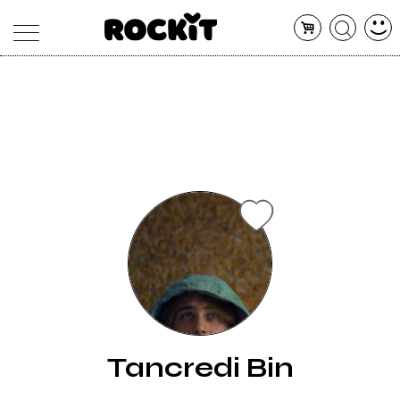
MAGAZINE
DATABASE
ARTICOLI
CONCERTI
ARTISTI
SHOP
RADIO
Tancredi Bin