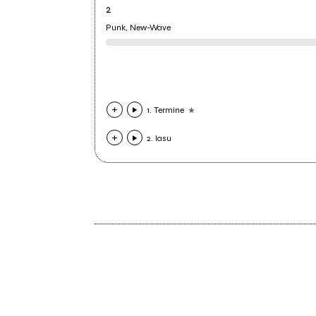
2
Punk, New-Wave
1. Termine
2. Iasu