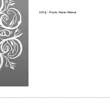
2014
-
Punk, New-Wave