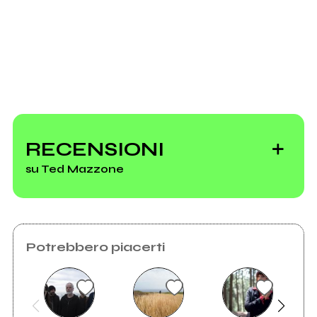
Scrivi all'utente che amministra la pagina.
Invia messaggio
RECENSIONI
su Ted Mazzone
PaNiC
Potrebbero piacerti
Vedi tutti