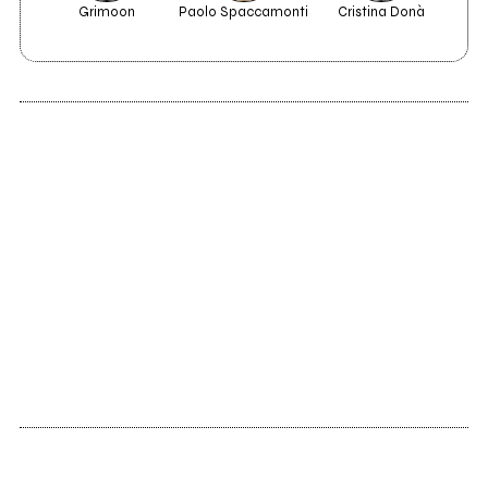
Grimoon
Paolo Spaccamonti
Cristina Donà
T
2022
Between The Lines