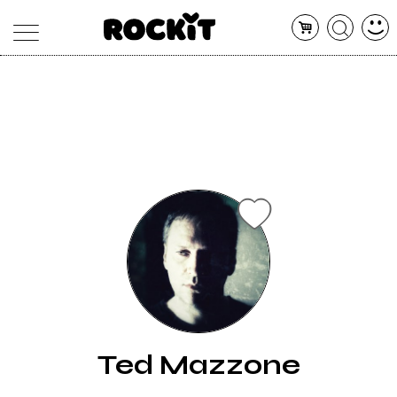
MAGAZINE
DATABASE
ARTICOLI
CONCERTI
ARTISTI
SHOP
RADIO
Ted Mazzone