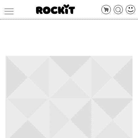
MAGAZINE
DATABASE
ARTICOLI
CONCERTI
ARTISTI
SHOP
RADIO