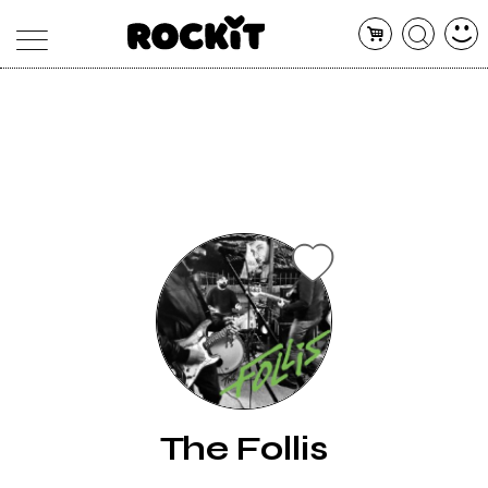
MAGAZINE
DATABASE
ARTICOLI
CONCERTI
ARTISTI
SHOP
RADIO
The Follis