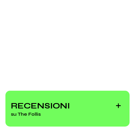
Spotify
Per la libertà
Youtube
Scrivi all'utente che amministra la pagina.
Invia messaggio
live @ Clavesana
RECENSIONI
su The Follis