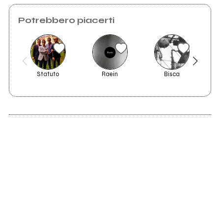
Potrebbero piacerti
Statuto
Raein
Bisca
M
2023
Tutto sbagliato