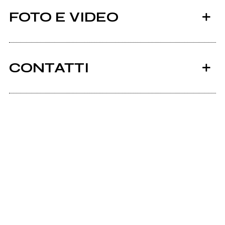
FOTO E VIDEO
CONTATTI
Facebook
Scrivi all'utente che amministra la pagina.
Cherry Pie
Invia messaggio