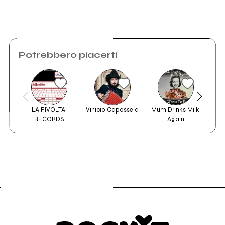
Potrebbero piacerti
LA RIVOLTA 
Vinicio Capossela
Mum Drinks Milk 
An
RECORDS
Again