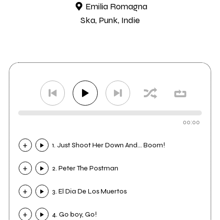
Emilia Romagna
Ska, Punk, Indie
00:00
1. Just Shoot Her Down And... Boom!
2. Peter The Postman
3. El Dia De Los Muertos
4. Go boy, Go!