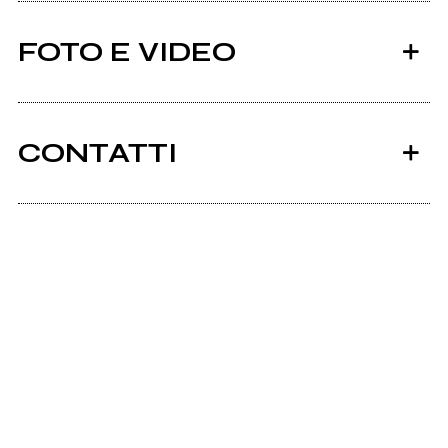
FOTO E VIDEO
CONTATTI
2010
Go Boys, Go!
Scrivi all'utente che amministra la pagina.
live
Invia messaggio