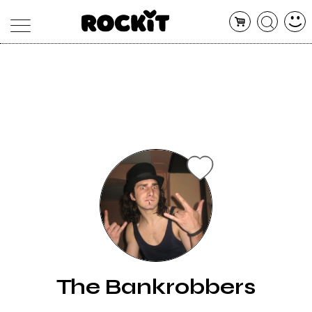
MAGAZINE
DATABASE
ARTICOLI
CONCERTI
ARTISTI
SHOP
RADIO
The Bankrobbers