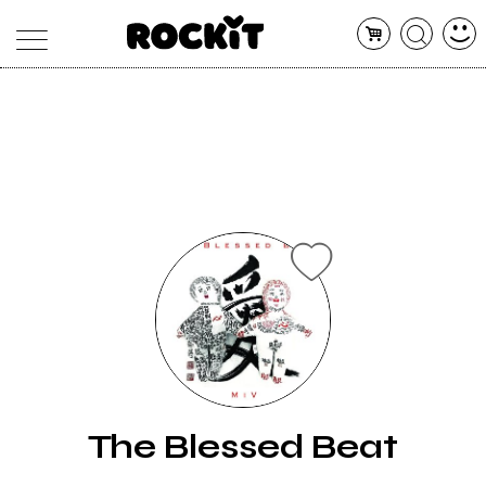
MAGAZINE
DATABASE
ARTICOLI
CONCERTI
ARTISTI
SHOP
RADIO
The Blessed Beat