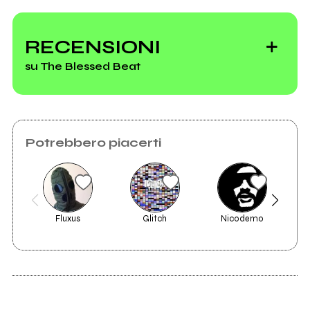
TBB
RECENSIONI
su The Blessed Beat
Vedi tutti
Potrebbero piacerti
Fluxus
Glitch
Nicodemo
2014
MiV