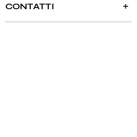
CONTATTI
2015
Theblessedbeat.com
MiV
Music.davidkollar.sk
Recording "MiV"
Scrivi all'utente che amministra la pagina.
Invia messaggio