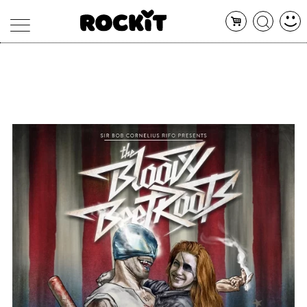
MAGAZINE
DATABASE
ARTICOLI
CONCERTI
ARTISTI
SHOP
RADIO