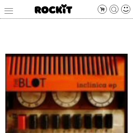
MAGAZINE
DATABASE
ARTICOLI
CONCERTI
ARTISTI
SHOP
RADIO