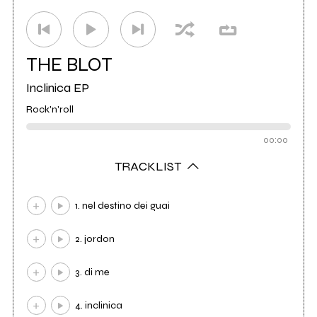
THE BLOT
Inclinica EP
Rock'n'roll
00:00
TRACKLIST
1. nel destino dei guai
2. jordon
3. di me
4. inclinica