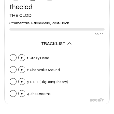
theclod
THE CLOD
Strumentale, Psichedelia, Post-Rock
00:00
TRACKLIST
1. Crazy Head
2. She Walks Around
3. B.B.T. (Big Bang Theory)
4. She Dreams