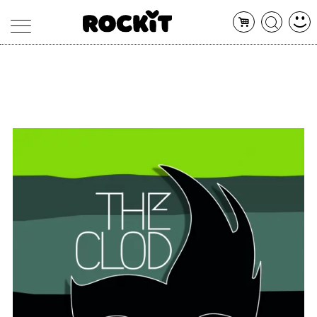
MAGAZINE
DATABASE
ARTICOLI
CONCERTI
ARTISTI
SHOP
RADIO