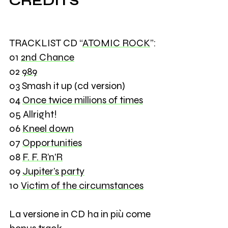
CREDITS
TRACKLIST CD “
ATOMIC ROCK
”:
01
2nd Chance
02
989
03 Smash it up (cd version)
04
Once twice millions of times
05 Allright!
06
Kneel down
07
Opportunities
08
F. F. R’n'R
09
Jupiter’s party
10
Victim of the circumstances
La versione in CD ha in più come