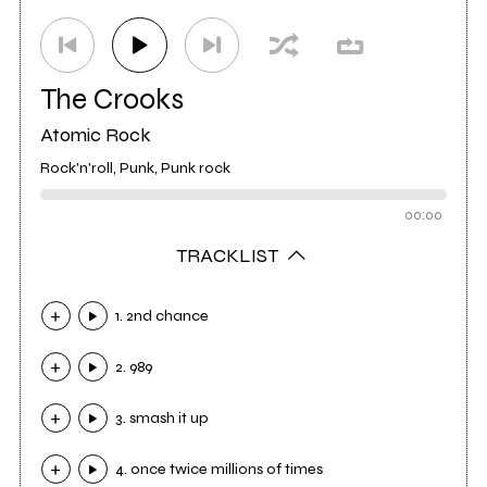
The Crooks
Atomic Rock
Rock'n'roll, Punk, Punk rock
00:00
TRACKLIST
1. 2nd chance
2. 989
3. smash it up
4. once twice millions of times