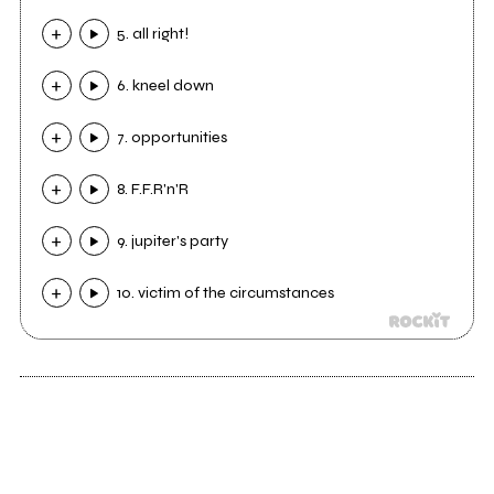
5. all right!
6. kneel down
7. opportunities
8. F.F.R'n'R
9. jupiter's party
10. victim of the circumstances