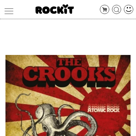
MAGAZINE
DATABASE
ARTICOLI
CONCERTI
ARTISTI
SHOP
RADIO