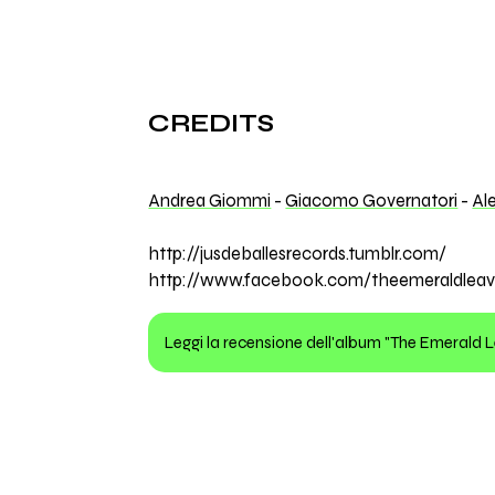
CREDITS
Andrea Giommi
-
Giacomo Governatori
-
Al
http://jusdeballesrecords.tumblr.com/
http://www.facebook.com/theemeraldleav
Leggi la recensione dell'album "The Emerald 