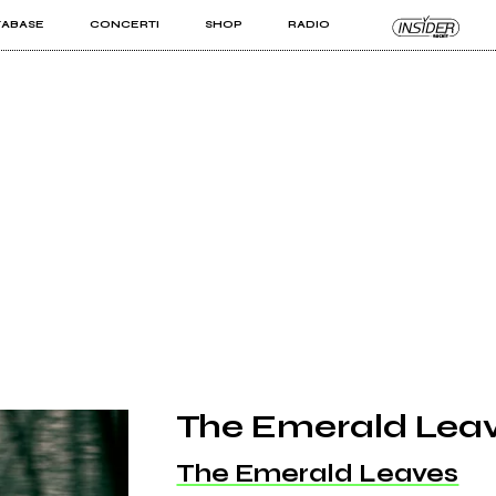
TABASE
CONCERTI
SHOP
RADIO
KIT PRO
ISTI
VIZI
The Emerald Lea
The Emerald Leaves