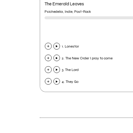
The Emerald Leaves
Psichedelia, Indie, Post-Rock
1. Lonestar
2. The New Order I pray to come
3. The Lord
4. They Go