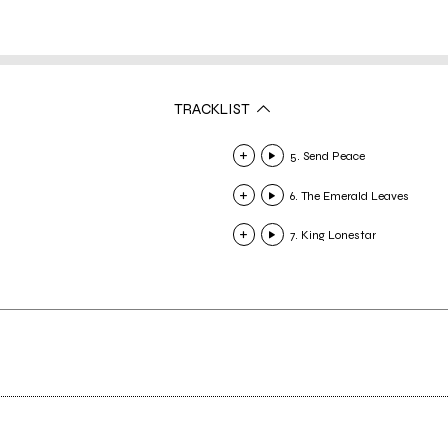
TRACKLIST
5. Send Peace
6. The Emerald Leaves
7. King Lonestar