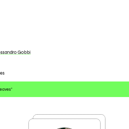
essandro Gobbi
es
Leaves"