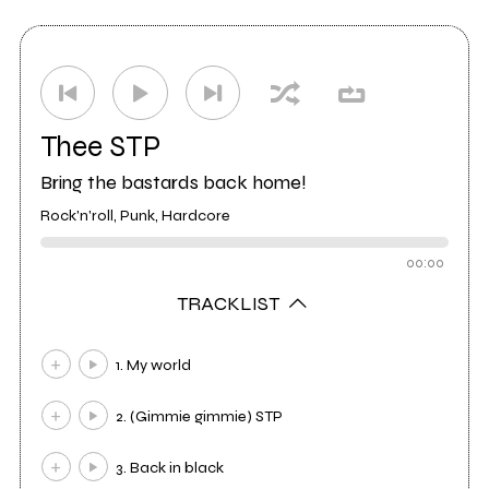
Etichetta
V2 Records Italia
1
Distributore
Sony BMG
1
Thee STP
Bring the bastards back home!
Rock'n'roll, Punk, Hardcore
00:00
TRACKLIST
1. My world
2. (Gimmie gimmie) STP
3. Back in black