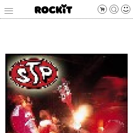
MAGAZINE
DATABASE
ARTICOLI
CONCERTI
ARTISTI
SHOP
RADIO