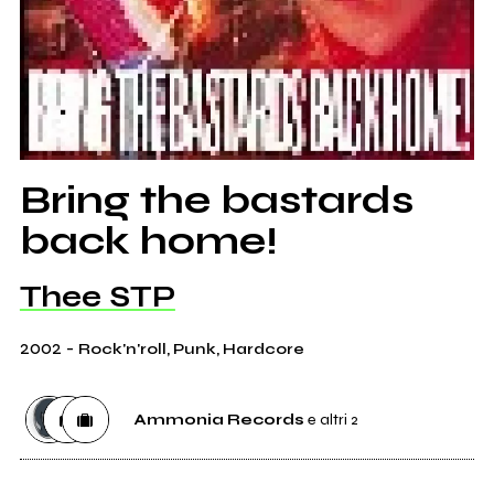
Bring the bastards
back home!
Thee STP
2002
-
Rock'n'roll, Punk, Hardcore
Ammonia Records
e altri 2
Etichetta
Ammonia Records
3