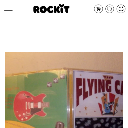
MAGAZINE
DATABASE
ARTICOLI
CONCERTI
ARTISTI
SHOP
RADIO