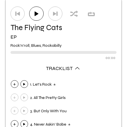
Studio di registrazione
MaccioSoft Multimedia
0
The Flying Cats
EP
Rock'n'roll, Blues, Rockabilly
00:00
TRACKLIST
1. Let's Rock
2. All The Pretty Girls
3. But Only With You
4. Never Askin' Babe