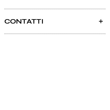
CONTATTI
2015
Bandcamp
No Claim
Soundcloud.com
here we are
Facebook
Scrivi all'utente che amministra la pagina.