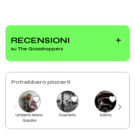
Invia messaggio
RECENSIONI
su The Grasshoppers
Potrebbero piacerti
Umberto Maria 
Cosmetic
Salmo
Th
Giardini
2014
No Claim