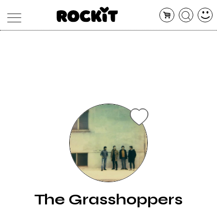
MAGAZINE
DATABASE
ARTICOLI
CONCERTI
ARTISTI
SHOP
RADIO
The Grasshoppers