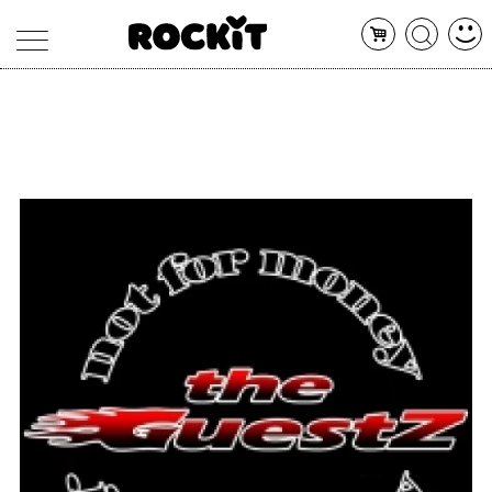
MAGAZINE
DATABASE
ARTICOLI
CONCERTI
ARTISTI
SHOP
RADIO