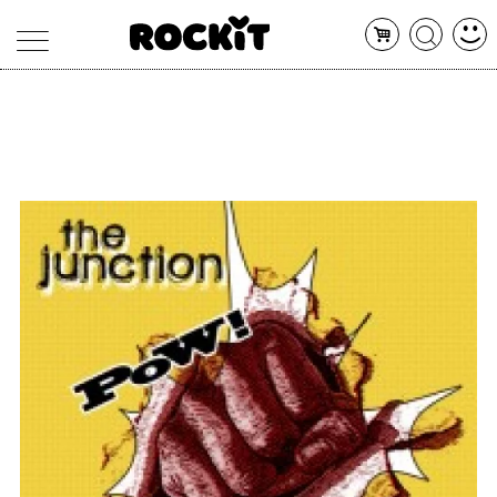
MAGAZINE
DATABASE
ARTICOLI
CONCERTI
ARTISTI
SHOP
RADIO