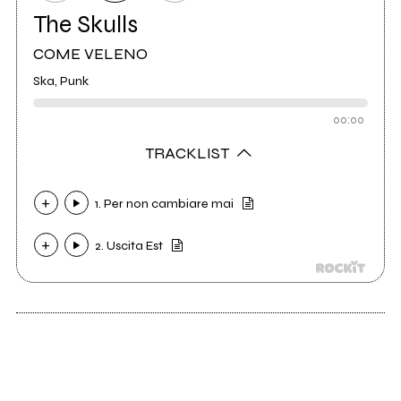
The Skulls
COME VELENO
Ska, Punk
00:00
TRACKLIST
1. Per non cambiare mai
2. Uscita Est