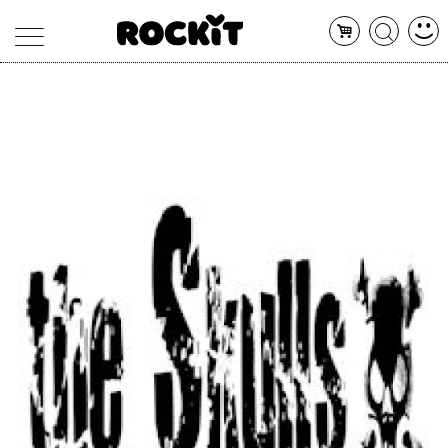
MAGAZINE
DATABASE
ARTICOLI
CONCERTI
ARTISTI
SHOP
RADIO