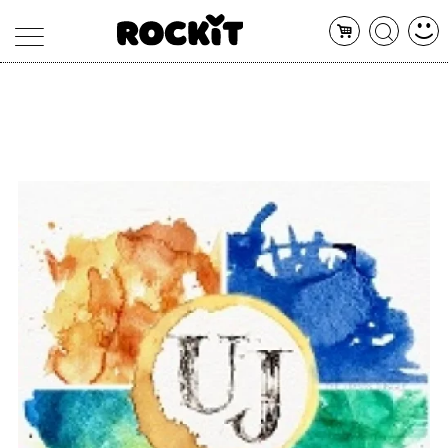
MAGAZINE
DATABASE
ARTICOLI
CONCERTI
ARTISTI
SHOP
RADIO