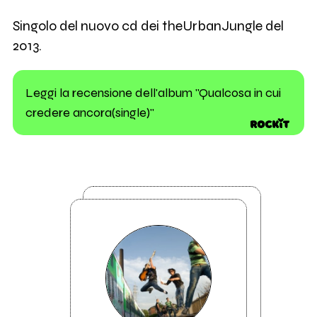
Singolo del nuovo cd dei theUrbanJungle del
2013.
Leggi la recensione dell'album "Qualcosa in cui
credere ancora(single)"