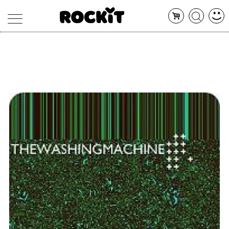
MAGAZINE
DATABASE
ARTICOLI
CONCERTI
ARTISTI
SHOP
RADIO