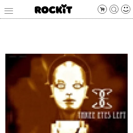
MAGAZINE
DATABASE
ARTICOLI
CONCERTI
ARTISTI
SHOP
RADIO