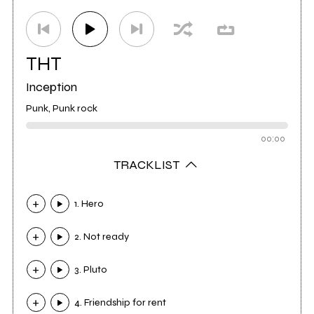
THT
Inception
Punk, Punk rock
00:00
TRACKLIST
1. Hero
2. Not ready
3. Pluto
4. Friendship for rent