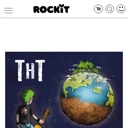
MAGAZINE
DATABASE
ARTICOLI
CONCERTI
ARTISTI
SHOP
RADIO