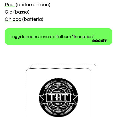
Paul
(chitarra e cori)
Gio
(basso)
Chicco
(batteria)
Leggi la recensione dell'album "Inception"