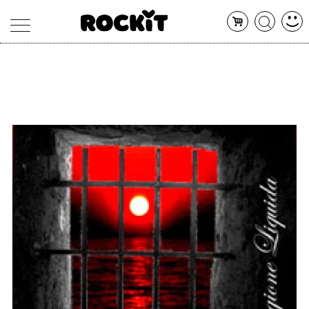
MAGAZINE
DATABASE
ARTICOLI
CONCERTI
ARTISTI
SHOP
RADIO